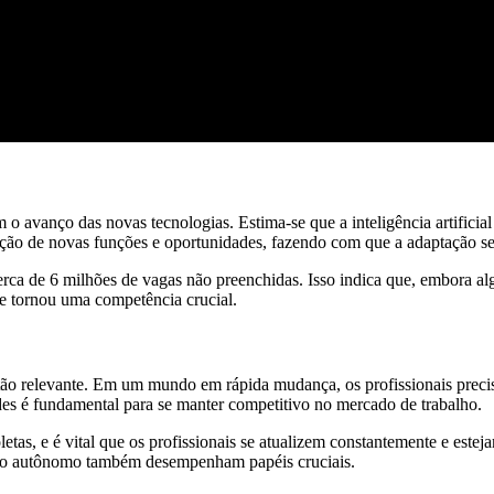
o avanço das novas tecnologias. Estima-se que a inteligência artificia
ão de novas funções e oportunidades, fazendo com que a adaptação se t
a de 6 milhões de vagas não preenchidas. Isso indica que, embora al
 se tornou uma competência crucial.
tão relevante. Em um mundo em rápida mudança, os profissionais precisa
ades é fundamental para se manter competitivo no mercado de trabalho.
etas, e é vital que os profissionais se atualizem constantemente e est
izado autônomo também desempenham papéis cruciais.