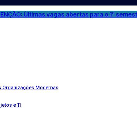
ENÇÃO: Últimas vagas abertas para o 1º semest
as Organizações Modernas
etos e TI