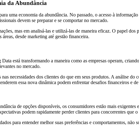
mia da Abundância
a uma economia da abundância. No passado, o acesso à informação era l
issionais devem se preparar e se comportar no mercado.
es, mas em analisá-las e utilizá-las de maneira eficaz. O papel dos pro
 áreas, desde marketing até gestão financeira.
 Big Data está transformando a maneira como as empresas operam, crian
elevantes no mercado.
nas necessidades dos clientes do que em seus produtos. A análise do 
enderem essa nova dinâmica podem enfrentar desafios financeiros e de
undância de opções disponíveis, os consumidores estão mais exigente
pectativas podem rapidamente perder clientes para concorrentes que o
dados para entender melhor suas preferências e comportamentos, não 