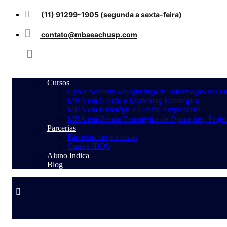
(11) 91299-1905 (segunda a sexta-feira)
contato@mbaeachusp.com
Cursos
Cyber Security – Segurança da Informação nas 
MBA em Gestão e Marketing Estratégico
MBA em Estratégia e Gestão Empresarial
MBA em Gestão Estratégica de Operações, Projet
Parcerias
Parcerias corporativas
Cursos IBDS
Aluno Indica
Blog