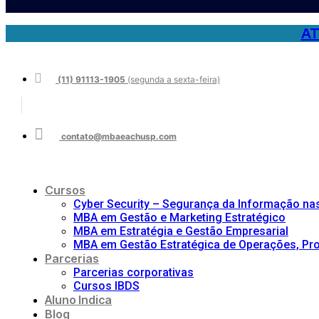
AT
(11) 91113-1905
(segunda a sexta-feira)
contato@mbaeachusp.com
Cursos
Cyber Security – Segurança da Informação n
MBA em Gestão e Marketing Estratégico
MBA em Estratégia e Gestão Empresarial
MBA em Gestão Estratégica de Operações, Proj
Parcerias
Parcerias corporativas
Cursos IBDS
Aluno Indica
Blog