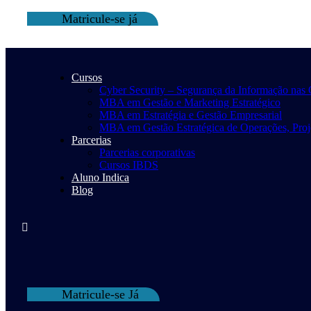
Matricule-se já
Cursos
Cyber Security – Segurança da Informação nas
MBA em Gestão e Marketing Estratégico
MBA em Estratégia e Gestão Empresarial
MBA em Gestão Estratégica de Operações, Proje
Parcerias
Parcerias corporativas
Cursos IBDS
Aluno Indica
Blog
Matricule-se Já