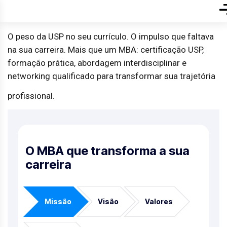
O peso da USP no seu currículo. O impulso que faltava
na sua carreira.
Mais que um MBA: certificação USP,
formação prática, abordagem interdisciplinar e
networking qualificado para transformar sua trajetória
profissional.
C
o
n
h
e
ç
a
n
o
s
s
a
s
f
o
r
m
a
ç
õ
e
s
O MBA que transforma a sua
carreira
Missão
Visão
Valores