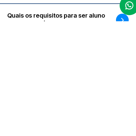
Quais os requisitos para ser aluno
do MBA USP | EACH?
Como funcionam as aulas Live
EAD?
Como funciona a interação nas
aulas?
Tenho direito à carteirinha de
estudante?