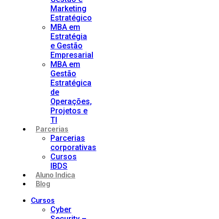
Marketing
Estratégico
MBA em
Estratégia
e Gestão
Empresarial
MBA em
Gestão
Estratégica
de
Operações,
Projetos e
TI
Parcerias
Parcerias
corporativas
Cursos
IBDS
Aluno Indica
Blog
Cursos
Cyber
Security –