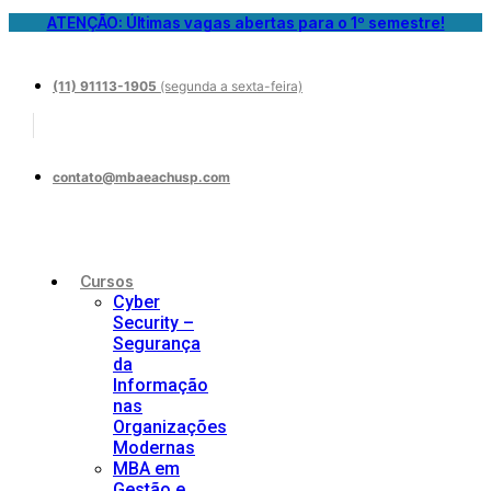
ATENÇÃO: Últimas vagas abertas para o 1º semestre!
(11) 91113-1905
(segunda a sexta-feira)
contato@mbaeachusp.com
Cursos
Cyber
Security –
Segurança
da
Informação
nas
Organizações
Modernas
MBA em
Gestão e