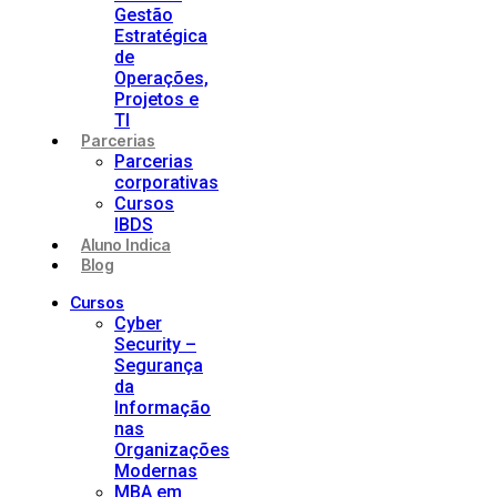
Gestão
Estratégica
de
Operações,
Projetos e
TI
Parcerias
Parcerias
corporativas
Cursos
IBDS
Aluno Indica
Blog
Cursos
Cyber
Security –
Segurança
da
Informação
nas
Organizações
Modernas
MBA em