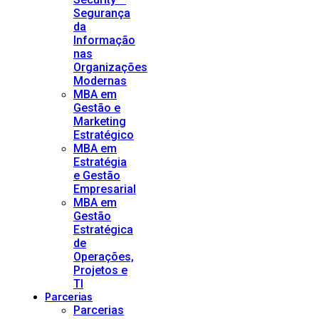
Segurança
da
Informação
nas
Organizações
Modernas
MBA em
Gestão e
Marketing
Estratégico
MBA em
Estratégia
e Gestão
Empresarial
MBA em
Gestão
Estratégica
de
Operações,
Projetos e
TI
Parcerias
Parcerias