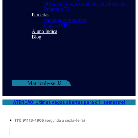
MBA em Gestão Estratégica de Operações,
Projetos e TI
Parcerias
Parcerias corporativas
Cursos IBDS
Aluno Indica
Blog
Matricule-se Já
ATENÇÃO: Últimas vagas abertas para o 1º semestre!
(11) 91113-1905
(segunda a sexta-feira)