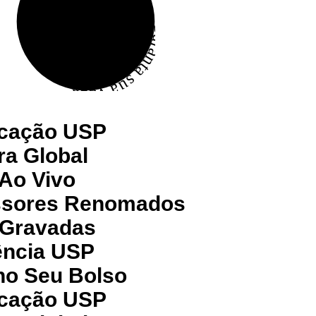
Garanta sua vaga
icação USP
ra Global
Ao Vivo
ssores Renomados
 Gravadas
ência USP
no Seu Bolso
icação USP