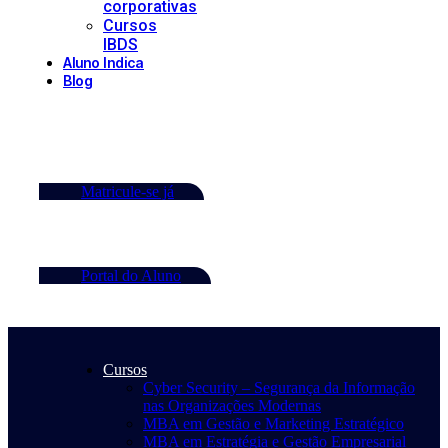
corporativas
Cursos
IBDS
Aluno Indica
Blog
Matricule-se já
Portal do Aluno
Cursos
Cyber Security – Segurança da Informação
nas Organizações Modernas
MBA em Gestão e Marketing Estratégico
MBA em Estratégia e Gestão Empresarial