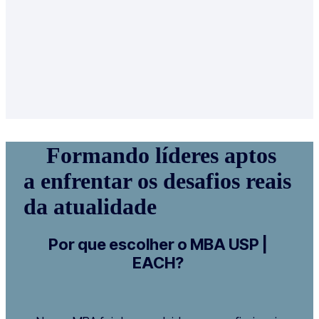
Formando líderes aptos
a enfrentar os desafios reais
da atualidade
Por que escolher o MBA USP |
EACH?