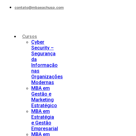
contato@mbaeachusp.com
Cursos
Cyber
Security –
Segurança
da
Informação
nas
Organizações
Modernas
MBA em
Gestão e
Marketing
Estratégico
MBA em
Estratégia
e Gestão
Empresarial
MBA em