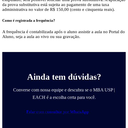
da prova substitutiva está sujeita ao pagamento de uma taxa
administrativa no valor de R$ 150,00 (cento e cinquenta reais).
Como é registrada a frequência?
A frequência é contabilizada após o aluno assistir a aula no Portal do
Aluno, seja a aula ao vivo ou sua gravação.
Ainda tem dúvidas?
Converse com nossa equipe e descubra se o MBA USP |
EACH é a escolha certa para você.
Falar com consultor por WhatsApp