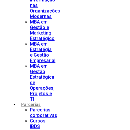
nas
Organizações
Modernas
MBA em
Gestão e
Marketing
Estratégico
MBA em
Estratégia
e Gestão
Empresarial
MBA em
Gestão
Estratégica
de
Operações,
Projetos e
TI
Parcerias
Parcerias
corporativas
Cursos
IBDS