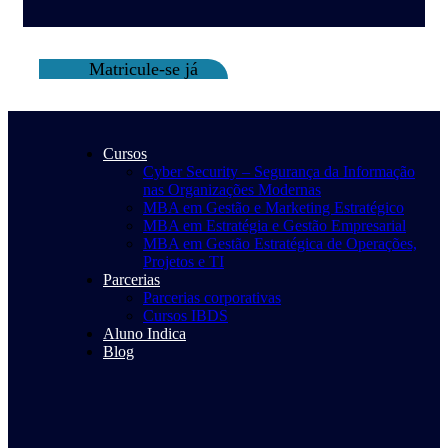
Matricule-se já
Cursos
Cyber Security – Segurança da Informação
nas Organizações Modernas
MBA em Gestão e Marketing Estratégico
MBA em Estratégia e Gestão Empresarial
MBA em Gestão Estratégica de Operações,
Projetos e TI
Parcerias
Parcerias corporativas
Cursos IBDS
Aluno Indica
Blog