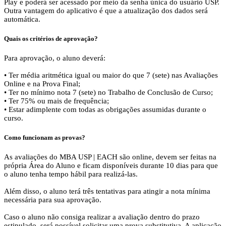
Play e poderá ser acessado por meio da senha única do usuário USP.
Outra vantagem do aplicativo é que a atualização dos dados será
automática.
Quais os critérios de aprovação?
Para aprovação, o aluno deverá:
• Ter média aritmética igual ou maior do que 7 (sete) nas Avaliações
Online e na Prova Final;
• Ter no mínimo nota 7 (sete) no Trabalho de Conclusão de Curso;
• Ter 75% ou mais de frequência;
• Estar adimplente com todas as obrigações assumidas durante o
curso.
Como funcionam as provas?
As avaliações do MBA USP | EACH são online, devem ser feitas na
própria Área do Aluno e ficam disponíveis durante 10 dias para que
o aluno tenha tempo hábil para realizá-las.
Além disso, o aluno terá três tentativas para atingir a nota mínima
necessária para sua aprovação.
Caso o aluno não consiga realizar a avaliação dentro do prazo
estipulado, será possível solicitar uma prova substitutiva. A aplicação