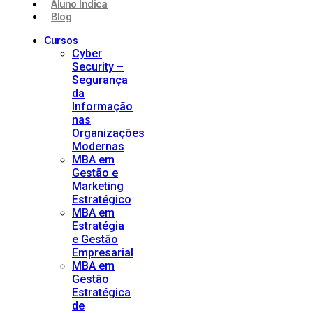
Aluno Indica
Blog
Cursos
Cyber
Security –
Segurança
da
Informação
nas
Organizações
Modernas
MBA em
Gestão e
Marketing
Estratégico
MBA em
Estratégia
e Gestão
Empresarial
MBA em
Gestão
Estratégica
de