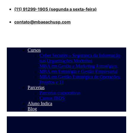
(11) 91299-1905 (segunda a sexta-feira)
contato@mbaeachusp.com
Cursos
Cyber Security – Segurança da Informação
nas Organizações Modernas
MBA em Gestão e Marketing Estratégico
MBA em Estratégia e Gestão Empresarial
MBA em Gestão Estratégica de Operações,
Projetos e TI
Parcerias
Parcerias corporativas
Cursos IBDS
Aluno Indica
Blog