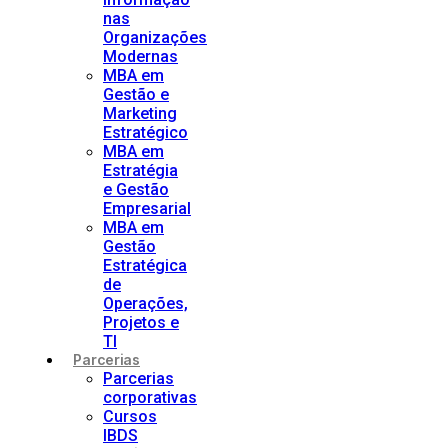
nas
Organizações
Modernas
MBA em
Gestão e
Marketing
Estratégico
MBA em
Estratégia
e Gestão
Empresarial
MBA em
Gestão
Estratégica
de
Operações,
Projetos e
TI
Parcerias
Parcerias
corporativas
Cursos
IBDS