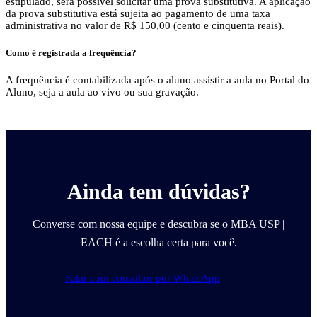
estipulado, será possível solicitar uma prova substitutiva. A aplicação
da prova substitutiva está sujeita ao pagamento de uma taxa
administrativa no valor de R$ 150,00 (cento e cinquenta reais).
Como é registrada a frequência?
A frequência é contabilizada após o aluno assistir a aula no Portal do
Aluno, seja a aula ao vivo ou sua gravação.
Ainda tem dúvidas?
Converse com nossa equipe e descubra se o MBA USP |
EACH é a escolha certa para você.
Falar com consultor por WhatsApp