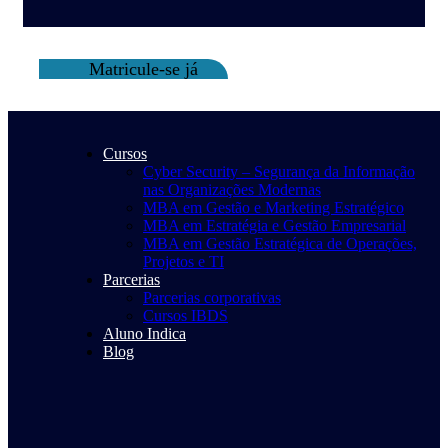
Matricule-se já
Cursos
Cyber Security – Segurança da Informação
nas Organizações Modernas
MBA em Gestão e Marketing Estratégico
MBA em Estratégia e Gestão Empresarial
MBA em Gestão Estratégica de Operações,
Projetos e TI
Parcerias
Parcerias corporativas
Cursos IBDS
Aluno Indica
Blog