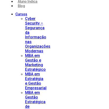
Aluno Indica
Blog
Cursos
Cyber
Security –
Segurança
da
Informação
nas
Organizações
Modernas
MBA em
Gestão e
Marketing
Estratégico
MBA em
Estratégia
e Gestão
Empresarial
MBA em
Gestão
Estratégica
de