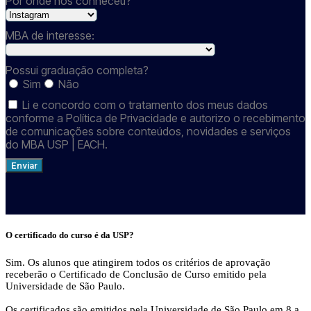
Por onde nos conheceu?
MBA de interesse:
Possui graduação completa?
Sim
Não
Li e concordo com o tratamento dos meus dados
conforme a Política de Privacidade e autorizo o recebimento
de comunicações sobre conteúdos, novidades e serviços
do MBA USP | EACH.
Enviar
O certificado do curso é da USP?
Sim. Os alunos que atingirem todos os critérios de aprovação
receberão o Certificado de Conclusão de Curso emitido pela
Universidade de São Paulo.
Os certificados são emitidos pela Universidade de São Paulo em 8 a