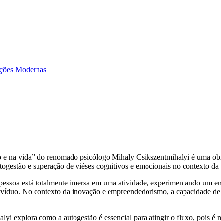
ações Modernas
ho e na vida” do renomado psicólogo Mihaly Csikszentmihalyi é uma obr
utogestão e superação de viéses cognitivos e emocionais no contexto d
essoa está totalmente imersa em uma atividade, experimentando um eng
ndivíduo. No contexto da inovação e empreendedorismo, a capacidade de e
yi explora como a autogestão é essencial para atingir o fluxo, pois é n