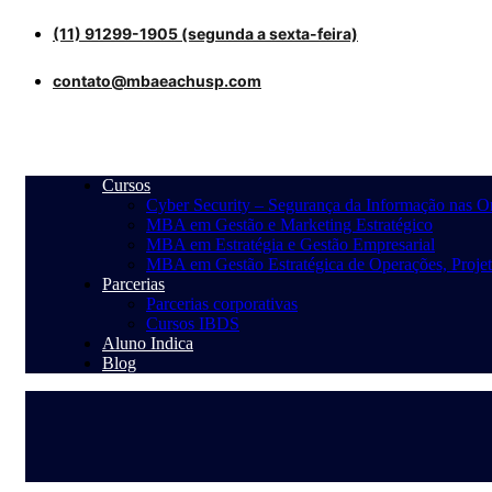
(11) 91299-1905 (segunda a sexta-feira)
contato@mbaeachusp.com
Cursos
Cyber Security – Segurança da Informação nas 
MBA em Gestão e Marketing Estratégico
MBA em Estratégia e Gestão Empresarial
MBA em Gestão Estratégica de Operações, Projet
Parcerias
Parcerias corporativas
Cursos IBDS
Aluno Indica
Blog