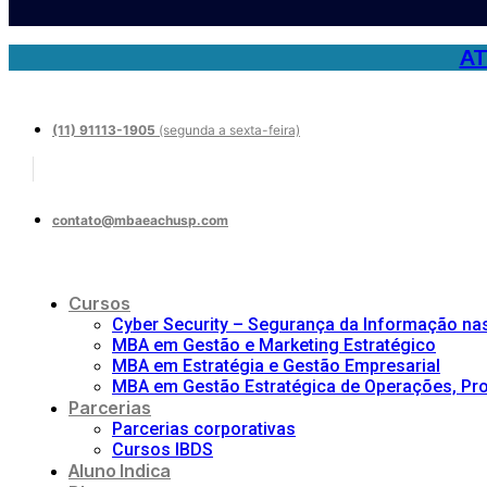
AT
(11) 91113-1905
(segunda a sexta-feira)
contato@mbaeachusp.com
Cursos
Cyber Security – Segurança da Informação n
MBA em Gestão e Marketing Estratégico
MBA em Estratégia e Gestão Empresarial
MBA em Gestão Estratégica de Operações, Proj
Parcerias
Parcerias corporativas
Cursos IBDS
Aluno Indica