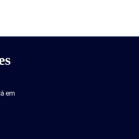
es
rá em