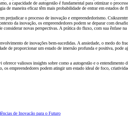
smo, a capacidade de autogestão é fundamental para otimizar o processo
a de maneira eficaz têm mais probabilidade de entrar em estados de f
dem prejudicar o processo de inovação e empreendedorismo. Csikszentmi
ontexto da inovação, os empreendedores podem se deparar com desafios 
 considerar novas perspectivas. A prática do fluxo, com sua ênfase na 
nvolvimento de inovações bem-sucedidas. A ansiedade, o medo do fraca
dade de proporcionar um estado de imersão profunda e positiva, pode a
oferece valiosos insights sobre como a autogestão e o entendimento dos
, os empreendedores podem atingir um estado ideal de foco, criativid
ências de Inovação para o Futuro