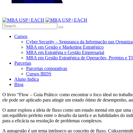
Portal do Aluno
Cursos
Cyber Security – Segurança da Informação nas Organiz
MBA em Gestão e Marketing Estratégico
MBA em Estratégia e Gestão Empresarial
MBA em Gestão Estratégica de Operações, Projetos e TI
Parcerias
Parcerias corporativas
Cursos IBDS
Aluno Indica
Blog
O livro “Flow – Guia Prático: como encontrar o foco ideal no trabal
ele pode ser aplicado para atingir um estado ótimo de desempenho, a
O autor explora a ideia de fluxo como um estado mental em que uma p
um equilíbrio perfeito entre o desafio da tarefa e as habilidades do i
para a eficácia na resolução de problemas complexos.
A autogestão é um tema intrínseco ao conceito de fluxo. Csikszentmihal