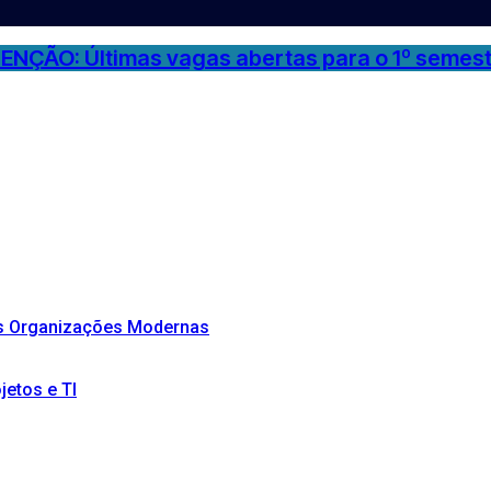
ENÇÃO: Últimas vagas abertas para o 1º semest
as Organizações Modernas
etos e TI