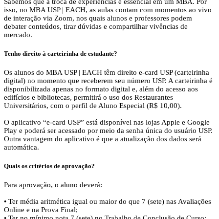
Sabemos que a troca de experiências é essencial em um MBA. Por
isso, no MBA USP | EACH, as aulas contam com momentos ao vivo
de interação via Zoom, nos quais alunos e professores podem
debater conteúdos, tirar dúvidas e compartilhar vivências de
mercado.
Tenho direito à carteirinha de estudante?
Os alunos do MBA USP | EACH têm direito e-card USP (carteirinha
digital) no momento que receberem seu número USP. A carteirinha é
disponibilizada apenas no formato digital e, além do acesso aos
edifícios e bibliotecas, permitirá o uso dos Restaurantes
Universitários, com o perfil de Aluno Especial (R$ 10,00).
O aplicativo “e-card USP” está disponível nas lojas Apple e Google
Play e poderá ser acessado por meio da senha única do usuário USP.
Outra vantagem do aplicativo é que a atualização dos dados será
automática.
Quais os critérios de aprovação?
Para aprovação, o aluno deverá:
• Ter média aritmética igual ou maior do que 7 (sete) nas Avaliações
Online e na Prova Final;
• Ter no mínimo nota 7 (sete) no Trabalho de Conclusão de Curso;