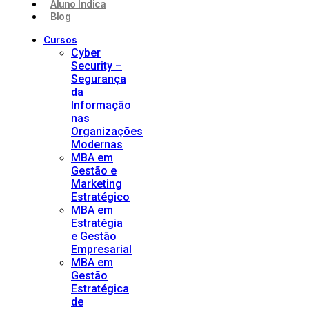
Aluno Indica
Blog
Cursos
Cyber
Security –
Segurança
da
Informação
nas
Organizações
Modernas
MBA em
Gestão e
Marketing
Estratégico
MBA em
Estratégia
e Gestão
Empresarial
MBA em
Gestão
Estratégica
de