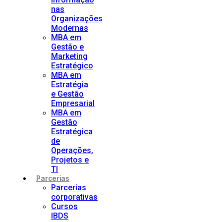
nas
Organizações
Modernas
MBA em
Gestão e
Marketing
Estratégico
MBA em
Estratégia
e Gestão
Empresarial
MBA em
Gestão
Estratégica
de
Operações,
Projetos e
TI
Parcerias
Parcerias
corporativas
Cursos
IBDS