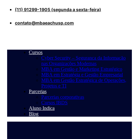
(11) 91299-1905 (segunda a sexta-feira)
contato@mbaeachusp.com
Cursos
Cyber Security – Segurança da Informação
nas Organizações Modernas
MBA em Gestão e Marketing Estratégico
MBA em Estratégia e Gestão Empresarial
MBA em Gestão Estratégica de Operações,
Projetos e TI
Parcerias
Parcerias corporativas
Cursos IBDS
Aluno Indica
Blog