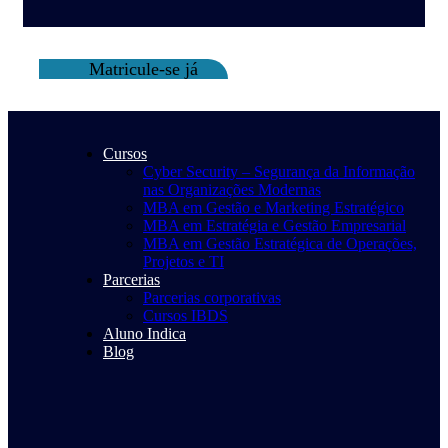
Matricule-se já
Cursos
Cyber Security – Segurança da Informação
nas Organizações Modernas
MBA em Gestão e Marketing Estratégico
MBA em Estratégia e Gestão Empresarial
MBA em Gestão Estratégica de Operações,
Projetos e TI
Parcerias
Parcerias corporativas
Cursos IBDS
Aluno Indica
Blog