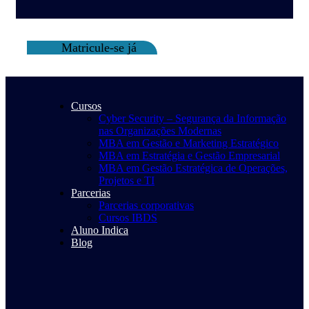
Matricule-se já
Cursos
Cyber Security – Segurança da Informação
nas Organizações Modernas
MBA em Gestão e Marketing Estratégico
MBA em Estratégia e Gestão Empresarial
MBA em Gestão Estratégica de Operações,
Projetos e TI
Parcerias
Parcerias corporativas
Cursos IBDS
Aluno Indica
Blog