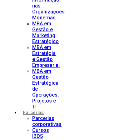
nas
Organizações
Modernas
MBA em
Gestão e
Marketing
Estratégico
MBA em
Estratégia
e Gestão
Empresarial
MBA em
Gestão
Estratégica
de
Operações,
Projetos e
TI
Parcerias
Parcerias
corporativas
Cursos
IBDS