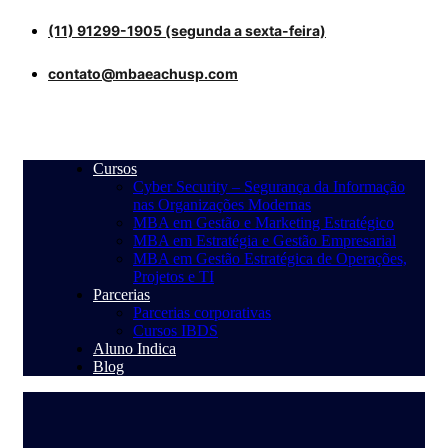
(11) 91299-1905 (segunda a sexta-feira)
contato@mbaeachusp.com
Cursos
Cyber Security – Segurança da Informação
nas Organizações Modernas
MBA em Gestão e Marketing Estratégico
MBA em Estratégia e Gestão Empresarial
MBA em Gestão Estratégica de Operações,
Projetos e TI
Parcerias
Parcerias corporativas
Cursos IBDS
Aluno Indica
Blog