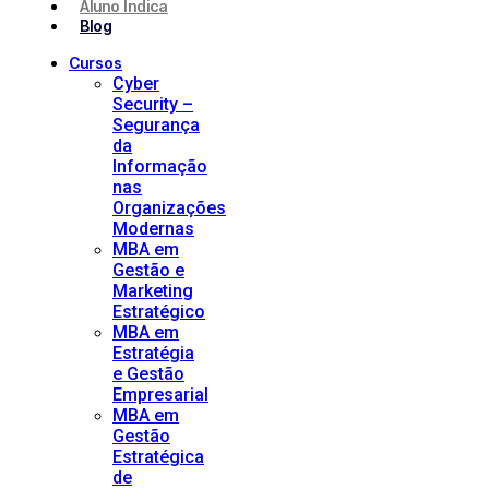
Aluno Indica
Blog
Cursos
Cyber
Security –
Segurança
da
Informação
nas
Organizações
Modernas
MBA em
Gestão e
Marketing
Estratégico
MBA em
Estratégia
e Gestão
Empresarial
MBA em
Gestão
Estratégica
de