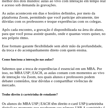
melhor dos dois mundos: aulas ao vivo com interação em tempo real
e acesso sob demanda às gravações.
As aulas acontecem em dias e horários definidos, por meio da
plataforma Zoom, permitindo que você participe ativamente, tire
dúvidas com os professores e troque experiências com os colegas.
Após cada encontro, a gravação é disponibilizada na área do aluno,
para que você possa assistir quando, onde e quantas vezes quiser, no
seu próprio ritmo.
Esse formato garante flexibilidade sem abrir mão da profundidade,
da troca e do acompanhamento direto com quem ensina.
Como funciona a interação nas aulas?
Sabemos que a troca de experiências é essencial em um MBA. Por
isso, no MBA USP | EACH, as aulas contam com momentos ao vivo
de interação via Zoom, nos quais alunos e professores podem
debater conteúdos, tirar dúvidas e compartilhar vivências de
mercado.
Tenho direito à carteirinha de estudante?
Os alunos do MBA USP | EACH têm direito e-card USP (carteirinha
digital) no momento que receberem seu número USP. A carteirinha é