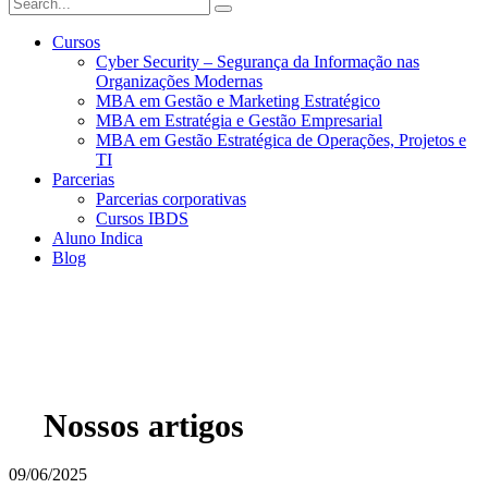
Cursos
Cyber Security – Segurança da Informação nas
Organizações Modernas
MBA em Gestão e Marketing Estratégico
MBA em Estratégia e Gestão Empresarial
MBA em Gestão Estratégica de Operações, Projetos e
TI
Parcerias
Parcerias corporativas
Cursos IBDS
Aluno Indica
Blog
Nossos artigos
09/06/2025